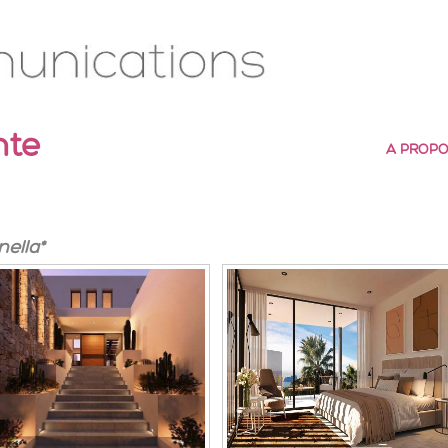
nte
A PROPO
nella*